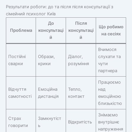
Результати роботи: до та після після консультації з
сімейний психолог Київ
До
Після
Що робимо
Проблема
консультаці
консультаці
на сесіях
й
й
Вчимося
Постійні
Образи,
Діалог,
слухати та
сварки
крики
розуміння
чути
партнера
Працюємо
Відчуття
Емоційна
Тепло,
над
самотності
дистанція
контакт
емоційною
близькістю
Знімаємо
Страх
Замкнутіст
Відкритість
внутрішнє
говорити
ь
напруження