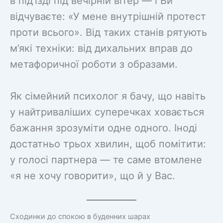
в під’їзді під вечірній вітер — і Ви
відчуваєте: «У мене внутрішній протест
проти всього». Від таких станів рятують
м’які техніки: від дихальних вправ до
метафоричної роботи з образами.
Як сімейний психолог я бачу, що навіть
у найтриваліших суперечках ховається
бажання зрозуміти одне одного. Іноді
достатньо трьох хвилин, щоб помітити:
у голосі партнера — те саме втомлене
«я не хочу говорити», що й у Вас.
Сходинки до спокою в буденних шарах