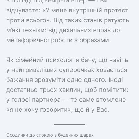
в під’їзді під вечірній вітер — і Ви
відчуваєте: «У мене внутрішній протест
проти всього». Від таких станів рятують
м’які техніки: від дихальних вправ до
метафоричної роботи з образами.
Як сімейний психолог я бачу, що навіть
у найтриваліших суперечках ховається
бажання зрозуміти одне одного. Іноді
достатньо трьох хвилин, щоб помітити:
у голосі партнера — те саме втомлене
«я не хочу говорити», що й у Вас.
Сходинки до спокою в буденних шарах