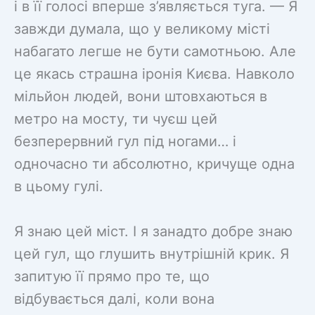
і в її голосі вперше з’являється туга. — Я
завжди думала, що у великому місті
набагато легше не бути самотньою. Але
це якась страшна іронія Києва. Навколо
мільйон людей, вони штовхаються в
метро на мосту, ти чуєш цей
безперервний гул під ногами… і
одночасно ти абсолютно, кричуще одна
в цьому гулі.
Я знаю цей міст. І я занадто добре знаю
цей гул, що глушить внутрішній крик. Я
запитую її прямо про те, що
відбувається далі, коли вона