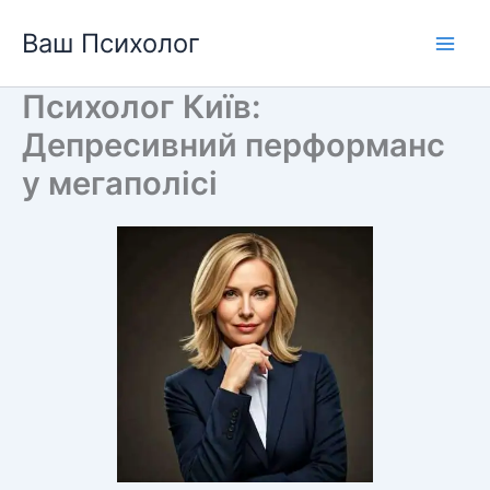
Перейти
Ваш Психолог
до
вмісту
Психолог Київ:
Депресивний перформанс
у мегаполісі