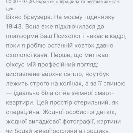
00:00 – 07:00. Екран як операційна та резюме замість
душі
Вікно браузера. На моєму годиннику
19:43. Вона вже підключилася до
платформи Ваш Психолог і чекає в кадрі,
поки я роблю останній ковток давно
охололої кави. Перше, що миттєво
фіксує мій професійний погляд:
виставлене верхнє світло, ноутбук
лежить строго на колінах, а за її спиною
— ідеально біла стіна знімної смарт-
квартири. Цей простір стерильний, як
операційна. Жодної особистої деталі,
жодної випадкової фотографії, картини
чи бодай живої рослини в горщику.