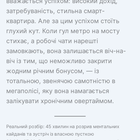
вважається успіхом: високий дохід,
затребуваність, стильна смарт-
квартира. Але за цим успіхом стоїть
глухий кут. Коли гул метро на мосту
стихає, а робочі чати нарешті
замовкають, вона залишається віч-на-
віч із тим, що неможливо закрити
жодним річним бонусом, — із
тотальною, звенячою самотністю в
мегаполісі, яку вона намагається
залікувати хронічним овертаймом.
Реальний розбір: 45 хвилин на розрив ментальних
кайданів та зустріч із власною пусткою